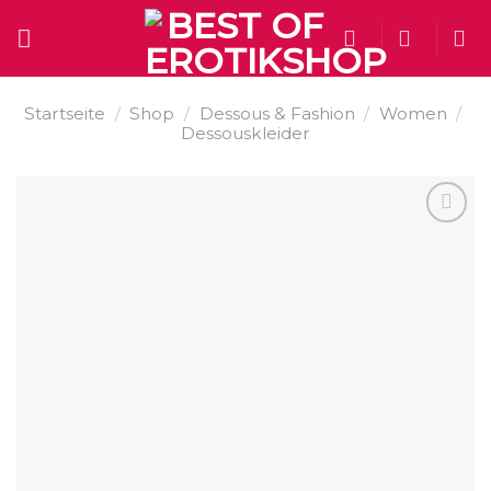
Skip
to
content
Startseite
/
Shop
/
Dessous & Fashion
/
Women
/
Dessouskleider