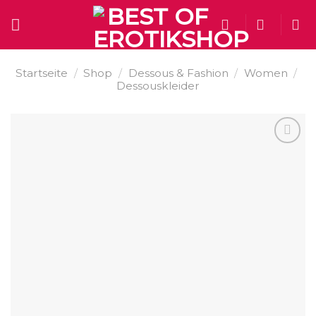
Skip
to
content
Startseite
/
Shop
/
Dessous & Fashion
/
Women
/
Dessouskleider