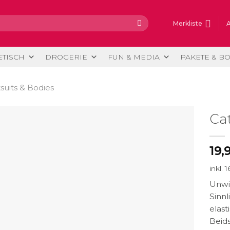
Merkliste
ETISCH
DROGERIE
FUN & MEDIA
PAKETE & B
suits & Bodies
Cat
19,
inkl. 
Unwid
Sinnl
elas
Beids