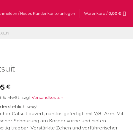
Anmelden / Neues Kundenkonto anlegen
Warenkorb /
0,00
€
OXEN
suit
95
€
16 % MwSt.
zzgl.
Versandkosten
erstehlich sexy!
icher Catsuit ouvert, nahtlos gefertigt, mit 7/8- Arm. Mit
tischer Schnürung am Körper vorne und hinten.
eitig tragbar. Verstärkte Zehen und verführerischer