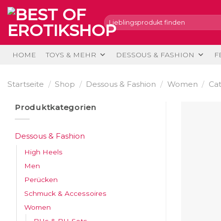
Skip
to
Suche
nach:
content
HOME
TOYS & MEHR
DESSOUS & FASHION
F
Startseite
/
Shop
/
Dessous & Fashion
/
Women
/
Cat
Produktkategorien
Dessous & Fashion
High Heels
Men
Perücken
Schmuck & Accessoires
Women