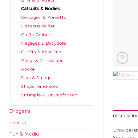
BHs & BH-Sets
Catsuits & Bodies
Corsagen & Korsetts
Dessouskleider
Große Größen
Negligés & Babydolls
Outfits & Kostüme
Party- & Minikleider
Röcke
Slips & Strings
Strapshemd-Sets
Strümpfe & Strumpfhosen
Drogerie
BESCHREIB
Fetisch
Unwiderste
Fun & Media
Sinnlicher