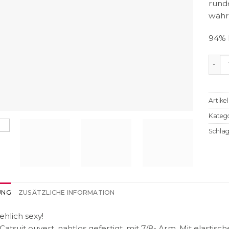
rund
währ
94% 
Cats
Artik
Katego
Schla
UNG
ZUSÄTZLICHE INFORMATION
hlich sexy!
 Catsuit ouvert, nahtlos gefertigt, mit 7/8- Arm. Mit elast