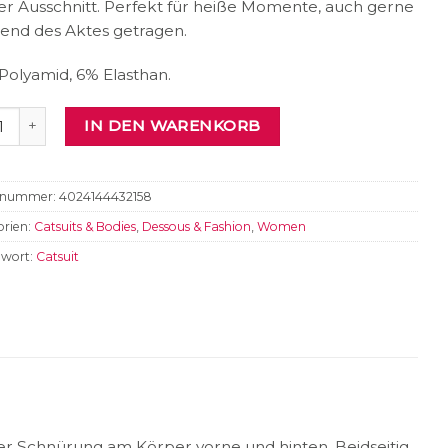
er Ausschnitt. Perfekt für heiße Momente, auch gerne
end des Aktes getragen.
Polyamid, 6% Elasthan.
uit Menge
IN DEN WARENKORB
elnummer:
4024144432158
rien:
Catsuits & Bodies
,
Dessous & Fashion
,
Women
gwort:
Catsuit
ischer Schnürung am Körper vorne und hinten. Beidseitig