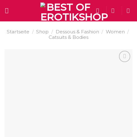
Skip
to
content
Startseite
/
Shop
/
Dessous & Fashion
/
Women
/
Catsuits & Bodies