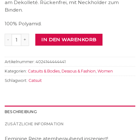
am Dekolleté. Rückenfrei, mit Neckholder zum
Binden.
100% Polyamid.
Catsuit Menge
IN DEN WARENKORB
Artikelnummer:
4024144444441
Kategorien:
Catsuits & Bodies
,
Dessous & Fashion
,
Women
Schlagwort:
Catsuit
BESCHREIBUNG
ZUSÄTZLICHE INFORMATION
Feminine Reize atemberaubend inszeniert!