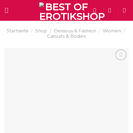
Skip
to
content
Startseite
/
Shop
/
Dessous & Fashion
/
Women
/
Catsuits & Bodies