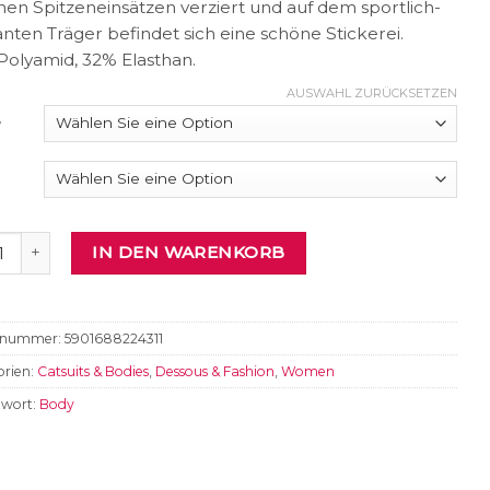
en Spitzeneinsätzen verziert und auf dem sportlich-
nten Träger befindet sich eine schöne Stickerei.
Polyamid, 32% Elasthan.
AUSWAHL ZURÜCKSETZEN
e
 Menge
IN DEN WARENKORB
elnummer:
5901688224311
rien:
Catsuits & Bodies
,
Dessous & Fashion
,
Women
gwort:
Body