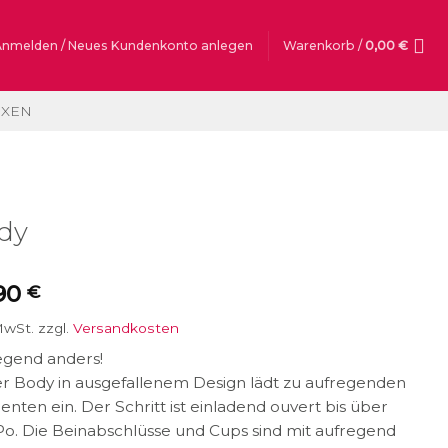
Anmelden / Neues Kundenkonto anlegen
Warenkorb /
0,00
€
OXEN
dy
90
€
MwSt.
zzgl.
Versandkosten
egend anders!
er Body in ausgefallenem Design lädt zu aufregenden
ten ein. Der Schritt ist einladend ouvert bis über
o. Die Beinabschlüsse und Cups sind mit aufregend