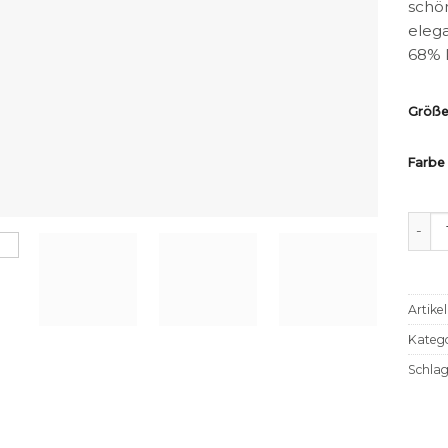
schön
elega
68% 
Größ
Farbe
Body
Artik
Katego
Schla