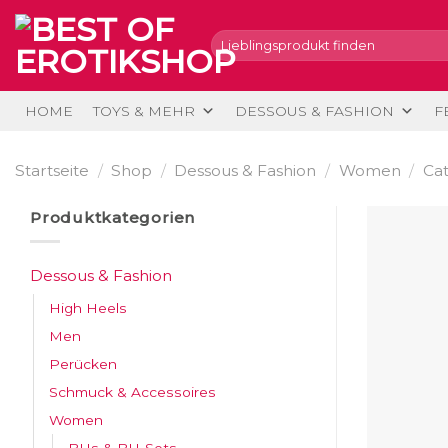
Skip
to
Suche
nach:
content
HOME
TOYS & MEHR
DESSOUS & FASHION
F
Startseite
/
Shop
/
Dessous & Fashion
/
Women
/
Cat
Produktkategorien
Dessous & Fashion
High Heels
Men
Perücken
Schmuck & Accessoires
Women