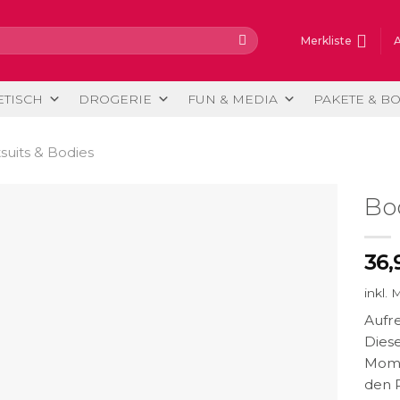
Merkliste
ETISCH
DROGERIE
FUN & MEDIA
PAKETE & B
suits & Bodies
Bo
36,
inkl. 
Aufr
Dies
Momen
den P