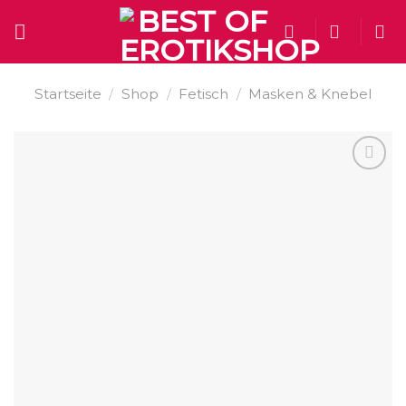
Skip
to
content
Startseite
/
Shop
/
Fetisch
/
Masken & Knebel