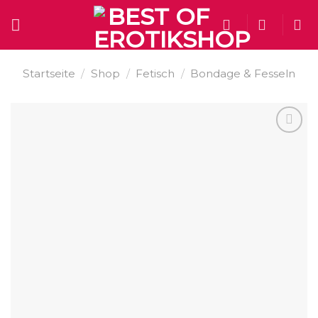
Skip
to
content
Startseite
/
Shop
/
Fetisch
/
Bondage & Fesseln