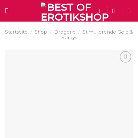
Skip
to
content
Startseite
/
Shop
/
Drogerie
/
Stimulierende Gele &
Sprays