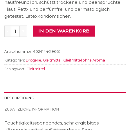
hautfreundlich, schützt trockene und beanspruchte
Haut. Fett- und parfümfrei und dermatologisch
getestet. Latexkondomsicher.
pjur Basic Waterbased Menge
IN DEN WARENKORB
Artikelnummer:
4024144619665
Kategorien:
Drogerie
,
Gleitmittel
,
Gleitmittel ohne Aroma
Schlagwort:
Gleitmittel
BESCHREIBUNG
ZUSÄTZLICHE INFORMATION
Feuchtigkeitsspendendes, sehr ergiebiges
Körpergleitmittel auf Wasserbasis. Sehr