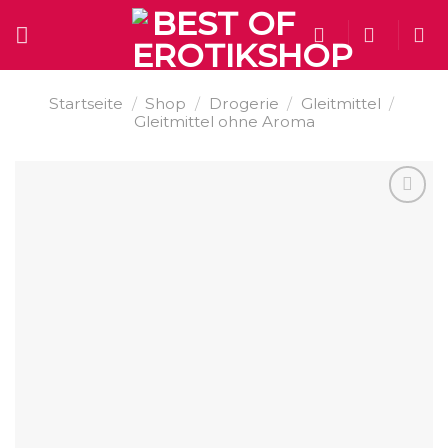
Skip
to
content
Startseite
/
Shop
/
Drogerie
/
Gleitmittel
/
Gleitmittel ohne Aroma