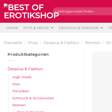
Skip
to
Suche
nach:
content
HOME
TOYS & MEHR
DESSOUS & FASHION
F
Startseite
/
Shop
/
Dessous & Fashion
/
Women
/
St
Produktkategorien
Dessous & Fashion
High Heels
Men
Perücken
Schmuck & Accessoires
Women