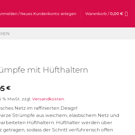
Anmelden / Neues Kundenkonto anlegen
Warenkorb /
0,00
€
OXEN
rümpfe mit Hüfthaltern
95
€
16 % MwSt.
zzgl.
Versandkosten
isches Netz im raffinierten Design!
arze Strümpfe aus weichem, elastischem Netz und
arbeiteten Hüfthaltern. Hüfthalter werden über
 getragen, sodass der Schritt verführerisch offen