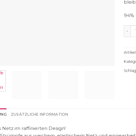
bleib
94% 
Strüm
Artik
Katego
Schla
UNG
ZUSÄTZLICHE INFORMATION
s Netz im raffinierten Design!
Strümpfe aus weichem, elastischem Netz und eingearbeit