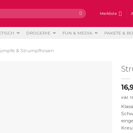
Merkliste
ETISCH
DROGERIE
FUN & MEDIA
PAKETE & B
rümpfe & Strumpfhosen
St
16,
inkl. 
Klass
Schw
einge
Kreuz