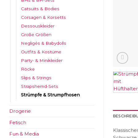
BHs & BH-Sets
Catsuits & Bodies
Corsagen & Korsetts
Dessouskleider
Große Größen
Negligés & Babydolls
Outfits & Kostüme
Party- & Minikleider
Röcke
Slips & Strings
Strapshemd-Sets
Strümpfe & Strumpfhosen
Drogerie
BESCHREIB
Fetisch
Klassische
Fun & Media
Schwarze 