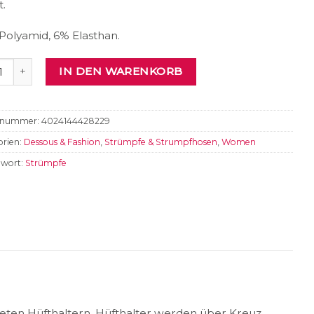
t.
Polyamid, 6% Elasthan.
pfe mit Hüfthaltern Menge
IN DEN WARENKORB
elnummer:
4024144428229
rien:
Dessous & Fashion
,
Strümpfe & Strumpfhosen
,
Women
gwort:
Strümpfe
eten Hüfthaltern. Hüfthalter werden über Kreuz