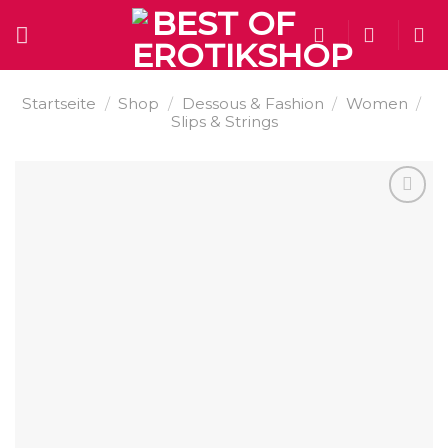
Skip
to
content
Startseite
/
Shop
/
Dessous & Fashion
/
Women
/
Slips & Strings