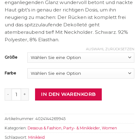
enganliegenden Glanz wundervoll betont und nackte
Haut gibt’s in genau der richtigen Dosis, um ihn
neugierig zu machen: Der Rücken ist komplett frei
und das spitzzulaufende Dekolleté geht
atemberaubend tief! Mit Neckholder. Schwarz. 92%
Polyester, 8% Elasthan.
AUSWAHL ZURÜCKSETZEN
Größe
Farbe
Kleid Menge
IN DEN WARENKORB
Artikelnummer:
4024144269945
Kategorien:
Dessous & Fashion
,
Party- & Minikleider
,
Women
Schlagwort:
Minikleid