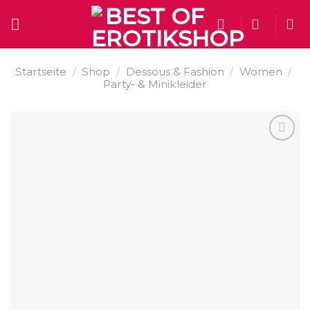
Skip
to
content
Startseite
/
Shop
/
Dessous & Fashion
/
Women
/
Party- & Minikleider