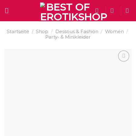
Skip
to
content
Startseite
/
Shop
/
Dessous & Fashion
/
Women
/
Party- & Minikleider