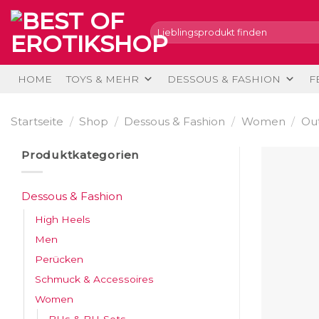
Skip
to
Suche
nach:
content
HOME
TOYS & MEHR
DESSOUS & FASHION
F
Startseite
/
Shop
/
Dessous & Fashion
/
Women
/
Out
Produktkategorien
Dessous & Fashion
High Heels
Men
Perücken
Schmuck & Accessoires
Women