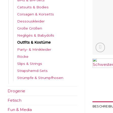
BHs & BH-Sets
Catsuits & Bodies
Corsagen & Korsetts
Dessouskleider
Große Größen
Negligés & Babydolls
Outfits & Kostüme
Party- & Minikleider
Röcke
Slips & Strings
Strapshemd-Sets
Strümpfe & Strumpfhosen
Drogerie
Fetisch
BESCHREIB
Fun & Media