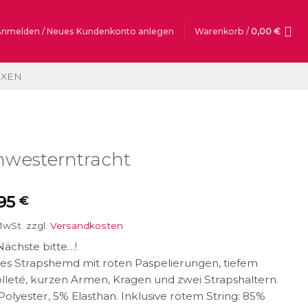
Anmelden / Neues Kundenkonto anlegen
Warenkorb /
0,00
€
OXEN
hwesterntracht
,95
€
MwSt.
zzgl.
Versandkosten
ächste bitte…!
es Strapshemd mit roten Paspelierungen, tiefem
leté, kurzen Armen, Kragen und zwei Strapshaltern.
olyester, 5% Elasthan. Inklusive rotem String: 85%