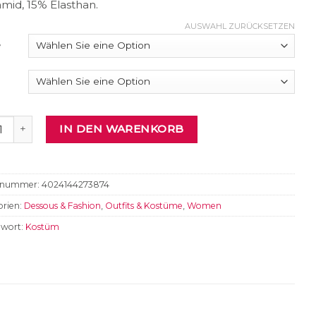
mid, 15% Elasthan.
AUSWAHL ZURÜCKSETZEN
e
esterntracht Menge
IN DEN WARENKORB
elnummer:
4024144273874
rien:
Dessous & Fashion
,
Outfits & Kostüme
,
Women
gwort:
Kostüm