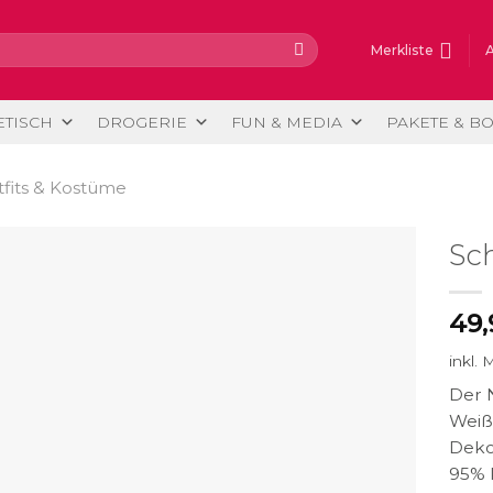
Merkliste
ETISCH
DROGERIE
FUN & MEDIA
PAKETE & B
fits & Kostüme
Sc
49
inkl. 
Der N
Weiß
Dekol
95% P