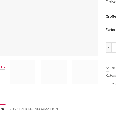
Polya
Größ
Farbe
Schw
Artik
Katego
Schla
UNG
ZUSÄTZLICHE INFORMATION