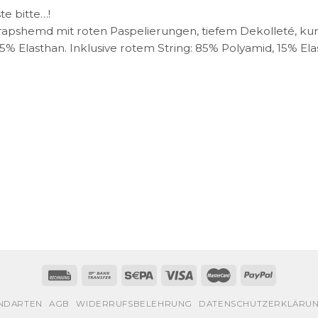
e bitte…!
rapshemd mit roten Paspelierungen, tiefem Dekolleté, ku
 5% Elasthan. Inklusive rotem String: 85% Polyamid, 15% Ela
NDARTEN
AGB
WIDERRUFSBELEHRUNG
DATENSCHUTZERKLÄRU