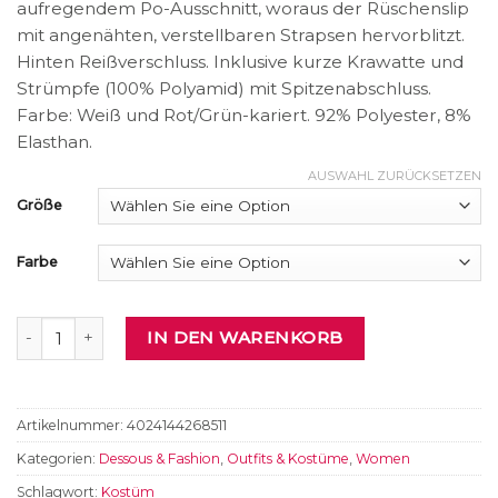
aufregendem Po-Ausschnitt, woraus der Rüschenslip
mit angenähten, verstellbaren Strapsen hervorblitzt.
Hinten Reißverschluss. Inklusive kurze Krawatte und
Strümpfe (100% Polyamid) mit Spitzenabschluss.
Farbe: Weiß und Rot/Grün-kariert. 92% Polyester, 8%
Elasthan.
AUSWAHL ZURÜCKSETZEN
Größe
Farbe
Schulmädchen-Set Menge
IN DEN WARENKORB
Artikelnummer:
4024144268511
Kategorien:
Dessous & Fashion
,
Outfits & Kostüme
,
Women
Schlagwort:
Kostüm