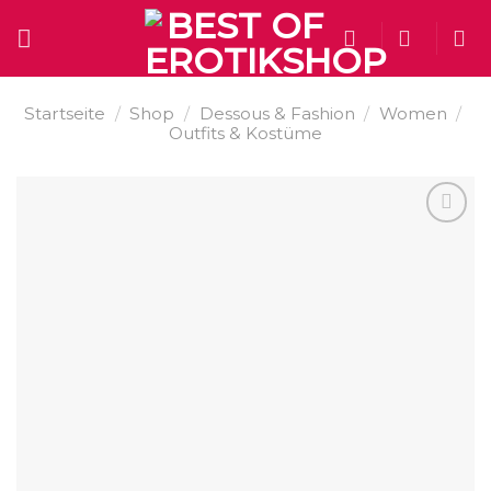
Skip
to
content
Startseite
/
Shop
/
Dessous & Fashion
/
Women
/
Outfits & Kostüme