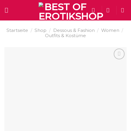
Skip
to
content
Startseite
/
Shop
/
Dessous & Fashion
/
Women
/
Outfits & Kostüme