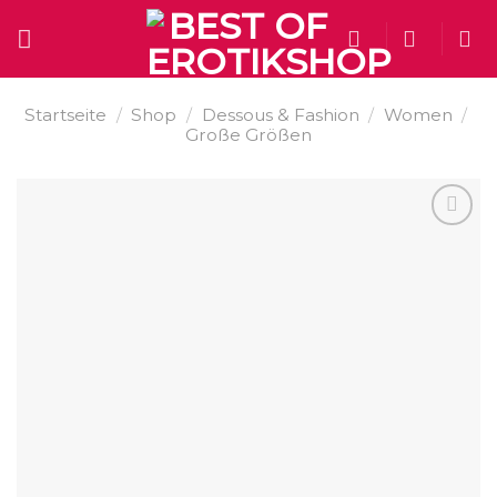
Skip
to
content
Startseite
/
Shop
/
Dessous & Fashion
/
Women
/
Große Größen