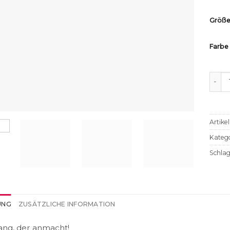
Größ
Farbe
Body
Artik
Katego
Schla
UNG
ZUSÄTZLICHE INFORMATION
ang, der anmacht!