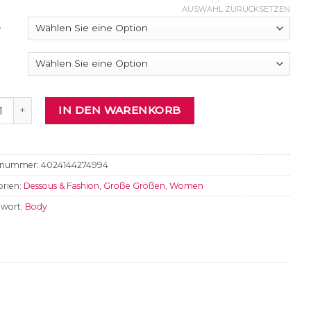
AUSWAHL ZURÜCKSETZEN
e
 Menge
IN DEN WARENKORB
elnummer:
4024144274994
rien:
Dessous & Fashion
,
Große Größen
,
Women
gwort:
Body