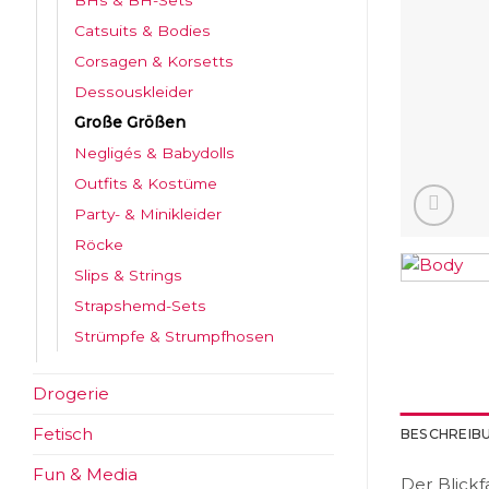
BHs & BH-Sets
Catsuits & Bodies
Corsagen & Korsetts
Dessouskleider
Große Größen
Negligés & Babydolls
Outfits & Kostüme
Party- & Minikleider
Röcke
Slips & Strings
Strapshemd-Sets
Strümpfe & Strumpfhosen
Drogerie
Fetisch
BESCHREIB
Fun & Media
Der Blickf