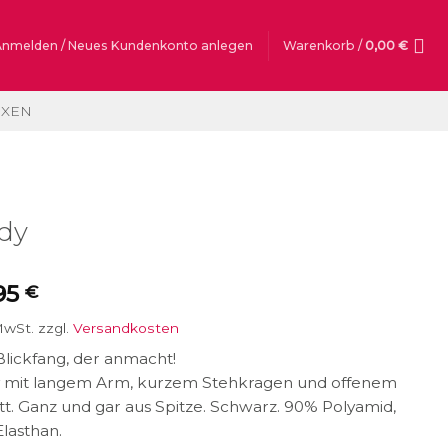
Anmelden / Neues Kundenkonto anlegen
Warenkorb /
0,00
€
OXEN
dy
95
€
MwSt.
zzgl.
Versandkosten
lickfang, der anmacht!
 mit langem Arm, kurzem Stehkragen und offenem
tt. Ganz und gar aus Spitze. Schwarz. 90% Polyamid,
lasthan.