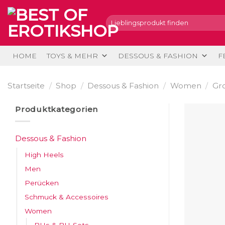
Skip
to
Suche
nach:
content
HOME
TOYS & MEHR
DESSOUS & FASHION
F
Startseite
/
Shop
/
Dessous & Fashion
/
Women
/
Gr
Produktkategorien
Dessous & Fashion
High Heels
Men
Perücken
Schmuck & Accessoires
Women