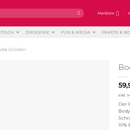
Merkliste
ETISCH
DROGERIE
FUN & MEDIA
PAKETE & B
oße Größen
Bo
59,
inkl. 
Der B
Body
Schri
10% E