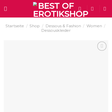
Skip
to
content
Startseite
/
Shop
/
Dessous & Fashion
/
Women
/
Dessouskleider