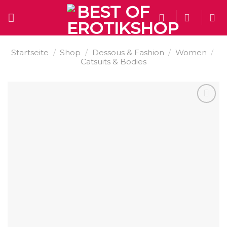
Skip
to
content
Startseite
/
Shop
/
Dessous & Fashion
/
Women
/
Catsuits & Bodies