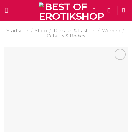
Skip
to
content
Startseite
/
Shop
/
Dessous & Fashion
/
Women
/
Catsuits & Bodies