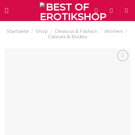
Skip
to
content
Startseite
/
Shop
/
Dessous & Fashion
/
Women
/
Catsuits & Bodies