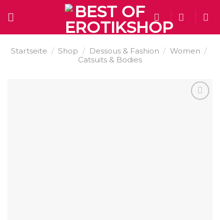
Skip
to
content
Startseite
/
Shop
/
Dessous & Fashion
/
Women
/
Catsuits & Bodies