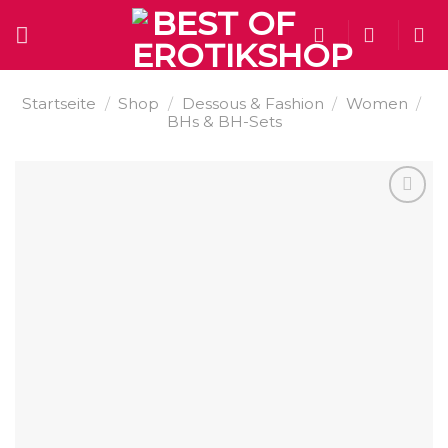
Skip
to
content
Startseite
/
Shop
/
Dessous & Fashion
/
Women
/
BHs & BH-Sets