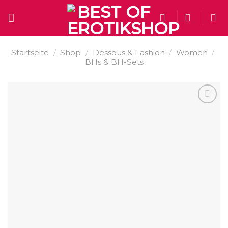
Skip
to
content
Startseite
/
Shop
/
Dessous & Fashion
/
Women
/
BHs & BH-Sets