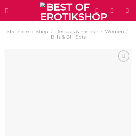
Skip
to
content
Startseite
/
Shop
/
Dessous & Fashion
/
Women
/
BHs & BH-Sets