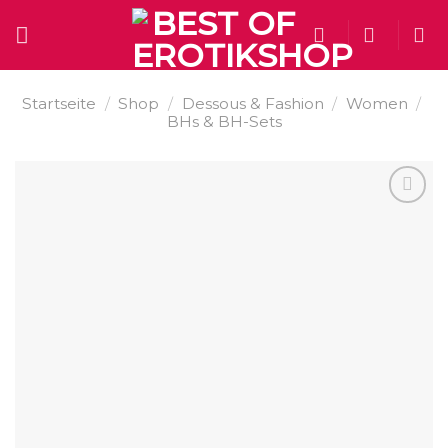
Skip
to
content
Startseite
/
Shop
/
Dessous & Fashion
/
Women
/
BHs & BH-Sets