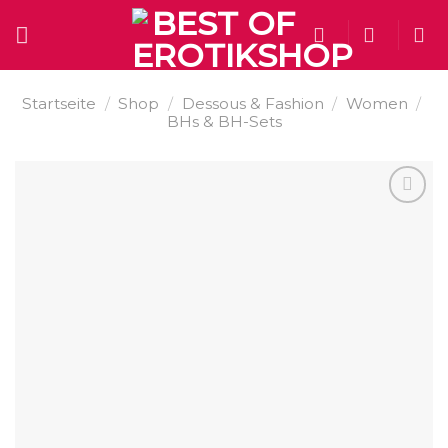
Skip
to
content
Startseite
/
Shop
/
Dessous & Fashion
/
Women
/
BHs & BH-Sets