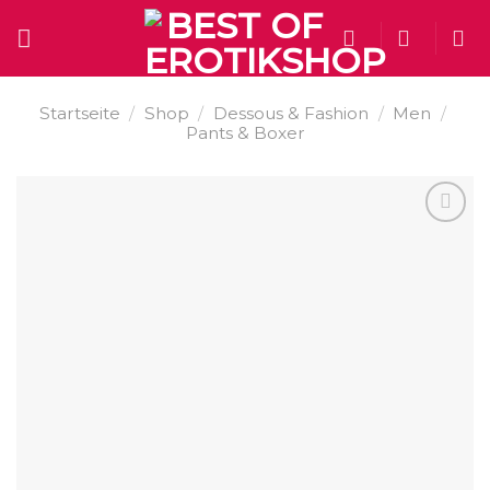
Skip
to
content
Startseite
/
Shop
/
Dessous & Fashion
/
Men
/
Pants & Boxer